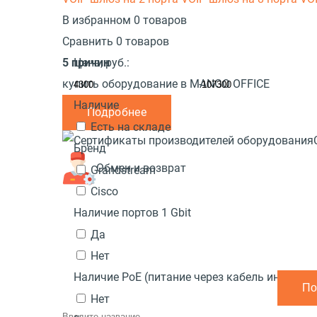
В избранном 0 товаров
Сравнить 0 товаров
5 причин
Цена,
руб.:
купить оборудование в MANGO OFFICE
-
Наличие
Подробнее
Есть на складе
Бренд
Обмен и возврат
Grandstream
Cisco
Наличие портов 1 Gbit
Да
Нет
Наличие PoE (питание через кабель интернет
Нет