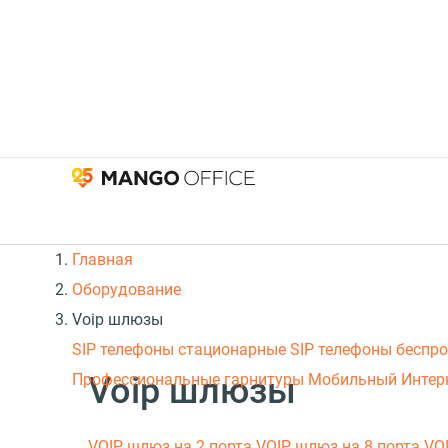
Главная
Оборудование
Voip шлюзы
SIP телефоны стационарные
SIP телефоны беспр
Voip шлюзы
Профессиональные гарнитуры
Мобильный Интер
VOIP шлюз на 2 порта
VOIP шлюз на 8 порта
VOI