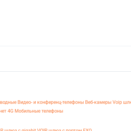
оводные
Видео- и конференц-телефоны
Веб-камеры
Voip ш
нет 4G
Мобильные телефоны
P шлюз с gigabit
VOIP шлюз с портом FXO