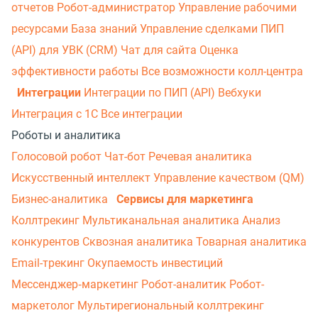
отчетов
Робот-администратор
Управление рабочими
ресурсами
База знаний
Управление сделками
ПИП
(API) для УВК (CRM)
Чат для сайта
Оценка
эффективности работы
Все возможности колл-центра
Интеграции
Интеграции по ПИП (API)
Вебхуки
Интеграция с 1С
Все интеграции
Роботы и аналитика
Голосовой робот
Чат-бот
Речевая аналитика
Искусственный интеллект
Управление качеством (QM)
Бизнес-аналитика
Сервисы для маркетинга
Коллтрекинг
Мультиканальная аналитика
Анализ
конкурентов
Сквозная аналитика
Товарная аналитика
Email-трекинг
Окупаемость инвестиций
Мессенджер‑маркетинг
Робот-аналитик
Робот-
маркетолог
Мультирегиональный коллтрекинг