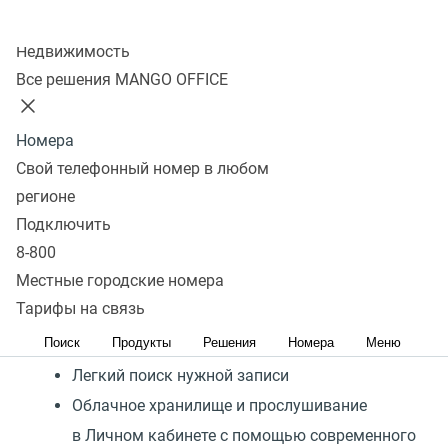
Повышайте качество
Колл-центр
обслуживания с помощью
Недвижимость
простого инструмента
Все решения MANGO OFFICE
Запись входящих и исходящих звонков
Номера
Ускорение прослушивания, шумоподавление,
Свой телефонный номер в любом
перемотка
регионе
Подключить
Добавление записей в избранное
8-800
Гибкие настройки функций, какие разговоры
Местные городские номера
записывать
Тарифы на связь
Исключения для записи разговоров
Поиск
Продукты
Решения
Номера
Меню
руководства
Легкий поиск нужной записи
Облачное хранилище и прослушивание
в Личном кабинете с помощью современного