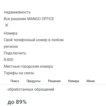
Быстрая запись к врачу без потери данных
Колл-центр
Недвижимость
Подключить
Запросить демо
Все решения MANGO OFFICE
Номера
Результаты наших клиентов,
Свой телефонный номер в любом
которые подключили
регионе
Подключить
комплексное решение для
8-800
медицины
Местные городские номера
Тарифы на связь
100%
Поиск
Продукты
Решения
Номера
Меню
обработанных обращений
до 89%