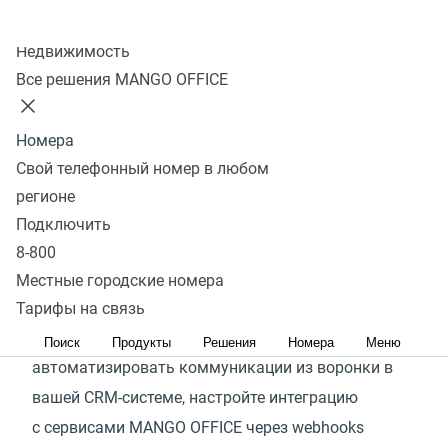
Колл-центр
Создать вебхук
Недвижимость
Все решения MANGO OFFICE
Сервисы MANGO OFFICE легко и просто
интегрировать с самыми популярными CRM-
Номера
системами и другими офисными приложениями:
Свой телефонный номер в любом
300+ готовых интеграций доступны
регионе
для подключения, в них реализованы самые
Подключить
востребованные клиентами сценарии.
8-800
Посмотреть список готовых интеграций
Местные городские номера
Если готовой интеграции с экосистемой
Тарифы на связь
MANGO OFFICE в списке нет или вам требуется
Поиск
Продукты
Решения
Номера
Меню
автоматизировать коммуникации из воронки в
вашей CRM-системе, настройте интеграцию
с сервисами MANGO OFFICE через webhooks