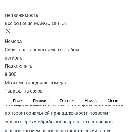
Колл-центр
ООО
«
Манго Телеком» доводит до вашего сведения,
Недвижимость
что запросы правоохранительных органов и судов
Все решения MANGO OFFICE
в электронном виде не принимаются, т.к.
в соответствии с требованиями законодательства РФ
Номера
скан-копии/фотографии, подписанных в обычном
Свой телефонный номер в любом
порядке запросов, не имеют юридической силы,
регионе
а потому такие запросы будут приниматься
Подключить
к исполнению только после поступления оригинала
8-800
запроса на бумажном носителе по юридическому
Местные городские номера
адресу ООО
«
Манго Телеком».
Тарифы на связь
Поиск
Продукты
Решения
Номера
Меню
Обращаем Ваше внимание, что направление запроса
по территориальной принадлежности позволит
снизить сроки обработки запроса по сравнению
с направлением запроса на юридический адрес