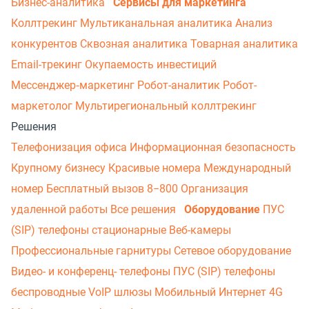
Бизнес-аналитика
Сервисы для маркетинга
Коллтрекинг
Мультиканальная аналитика
Анализ
конкурентов
Сквозная аналитика
Товарная аналитика
Email-трекинг
Окупаемость инвестиций
Мессенджер‑маркетинг
Робот-аналитик
Робот-
маркетолог
Мультирегиональный коллтрекинг
Решения
Телефонизация офиса
Информационная безопасность
Крупному бизнесу
Красивые номера
Международный
номер
Бесплатный вызов 8−800
Организация
удаленной работы
Все решения
Оборудование
ПУС
(SIP) телефоны стационарные
Веб-камеры
Профессиональные гарнитуры
Сетевое оборудование
Видео- и конференц- телефоны
ПУС (SIP) телефоны
беспроводные
VoIP шлюзы
Мобильный Интернет 4G