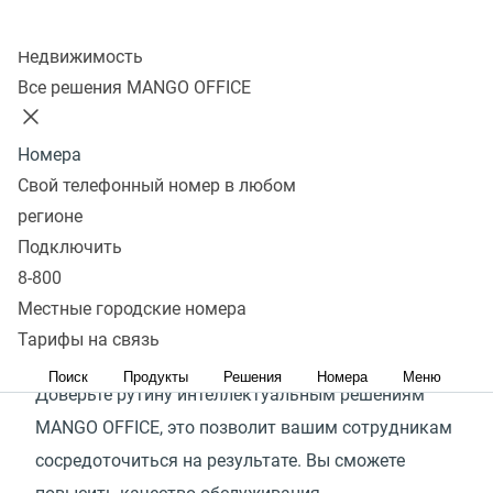
Колл-центр
97%
Недвижимость
Все решения MANGO OFFICE
рутинных задач в обслуживании клиентов можно
делегировать искусственному интеллекту
Номера
В коммуникации компании с клиентами очень
Свой телефонный номер в любом
много рутины: повторяющиеся диалоги, ручная
регионе
прослушка разговоров, большое количество
Подключить
исходящих звонков с одинаковым сообщением
8-800
и многое другое. Эти задачи отнимают время
Местные городские номера
ваших сотрудников — самого ценного ресурса
Тарифы на связь
в любом контактном центре.
Поиск
Продукты
Решения
Номера
Меню
Доверьте рутину интеллектуальным решениям
MANGO OFFICE, это позволит вашим сотрудникам
сосредоточиться на результате. Вы сможете