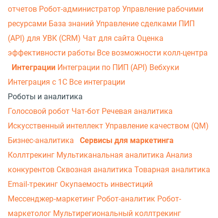
отчетов
Робот-администратор
Управление рабочими
ресурсами
База знаний
Управление сделками
ПИП
(API) для УВК (CRM)
Чат для сайта
Оценка
эффективности работы
Все возможности колл-центра
Интеграции
Интеграции по ПИП (API)
Вебхуки
Интеграция с 1С
Все интеграции
Роботы и аналитика
Голосовой робот
Чат-бот
Речевая аналитика
Искусственный интеллект
Управление качеством (QM)
Бизнес-аналитика
Сервисы для маркетинга
Коллтрекинг
Мультиканальная аналитика
Анализ
конкурентов
Сквозная аналитика
Товарная аналитика
Email-трекинг
Окупаемость инвестиций
Мессенджер‑маркетинг
Робот-аналитик
Робот-
маркетолог
Мультирегиональный коллтрекинг